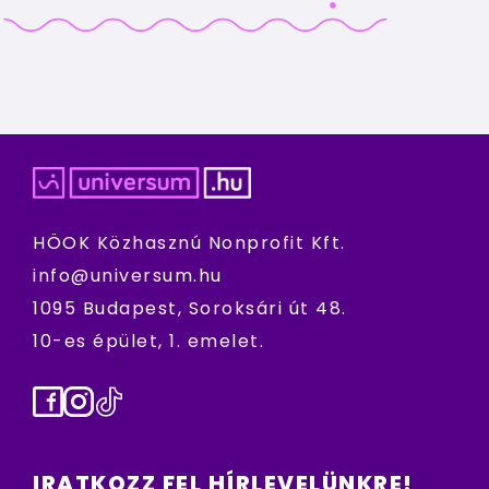
HÖOK Közhasznú Nonprofit Kft.
info@universum.hu
1095 Budapest, Soroksári út 48.
10-es épület, 1. emelet.
Facebook
Instagram
TikTok
IRATKOZZ FEL HÍRLEVELÜNKRE!