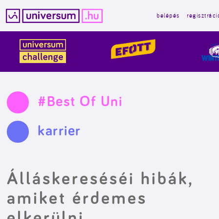
belépés
regisztráci
Kilépés
a
tartalomba
#Best Of Uni
karrier
Álláskereséséi hibák,
amiket érdemes
elkerülni