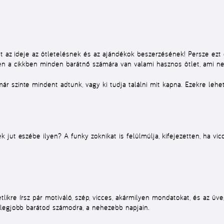
t az ideje az ötletelésnek és az ajándékok beszerzésének! Persze ezt 
en a cikkben minden barátnő számára van valami hasznos ötlet, ami ne
r szinte mindent adtunk, vagy ki tudja találni mit kapna. Ezekre leh
jut eszébe ilyen? A funky zoknikat is felülmúlja, kifejezetten, ha vi
etlikre írsz pár motiváló, szép, vicces, akármilyen mondatokat, és az üv
legjobb barátod számodra, a nehezebb napjain.