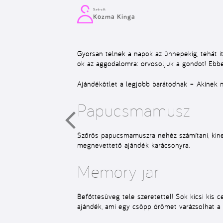
Szerző:
Kozma Kinga
Gyorsan telnek a napok az ünnepekig, tehát it
ok az aggodalomra: orvosoljuk a gondot! Ebb
Ajándékötlet a legjobb barátodnak
– Akinek má
Papucsmamusz
Szőrös papucsmamuszra nehéz számítani, kinek 
megnevettető ajándék karácsonyra.
Memory jar
Befőttesüveg tele szeretettel! Sok kicsi kis c
ajándék, ami egy csöpp örömet varázsolhat a 