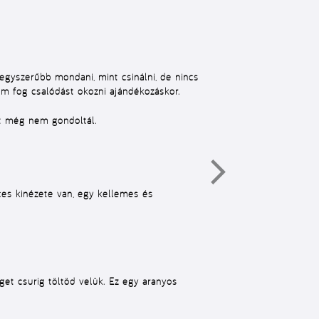
egyszerűbb mondani, mint csinálni, de nincs
m fog csalódást okozni ajándékozáskor.
et még nem gondoltál.
cces kinézete van, egy kellemes és
eget csurig töltöd velük. Ez egy aranyos