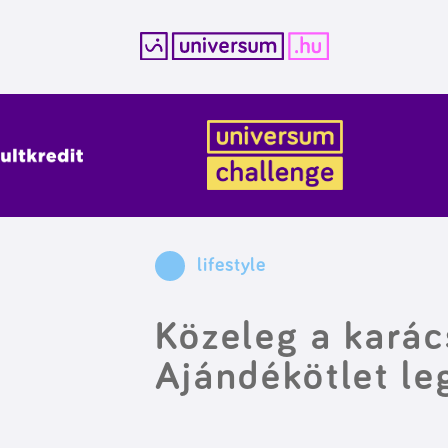
Kilépés
a
tartalomba
lifestyle
Közeleg a karác
Ajándékötlet le