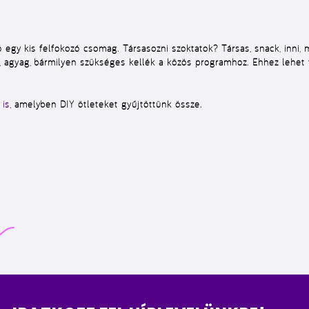
 egy kis felfokozó csomag. Társasozni szoktatok? Társas, snack, inni, 
gyag, bármilyen szükséges kellék a közös programhoz. Ehhez lehet tá
 is
, amelyben DIY ötleteket gyűjtöttünk össze.