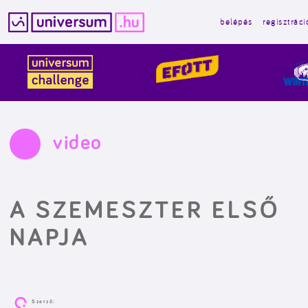
belépés
regisztráci
Kilépés
a
tartalomba
video
A SZEMESZTER ELSŐ
NAPJA
Szerző: