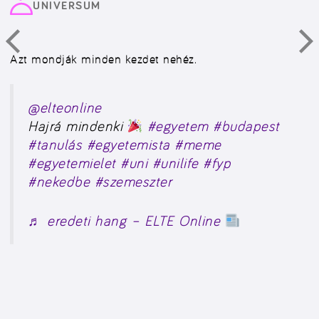
UNIVERSUM
Azt mondják minden kezdet nehéz.
@elteonline
Hajrá mindenki
#egyetem
#budapest
#tanulás
#egyetemista
#meme
#egyetemielet
#uni
#unilife
#fyp
#nekedbe
#szemeszter
♬ eredeti hang – ELTE Online