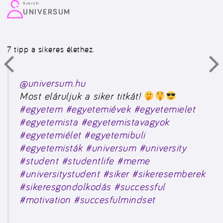
Szerző:
UNIVERSUM
7 tipp a sikeres élethez.
@universum.hu
Most eláruljuk a siker titkát!
#egyetem
#egyetemiévek
#egyetemielet
#egyetemista
#egyetemistavagyok
#egyetemiélet
#egyetemibuli
#egyetemisták
#universum
#university
#student
#studentlife
#meme
#universitystudent
#siker
#sikeresemberek
#sikeresgondolkodás
#successful
#motivation
#succesfulmindset