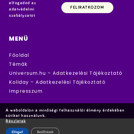
elfogadod az
adatvédelmi
szabályzatot
MENÜ
Főoldal
Témák
Universum.hu – Adatkezelési Tájékoztató
Koliday – Adatkezelési Tájékoztató
Impresszum
A weboldalon a minőségi felhasználói élmény érdekében
sütiket használunk.
Részletek
Elfogad
Beállítások