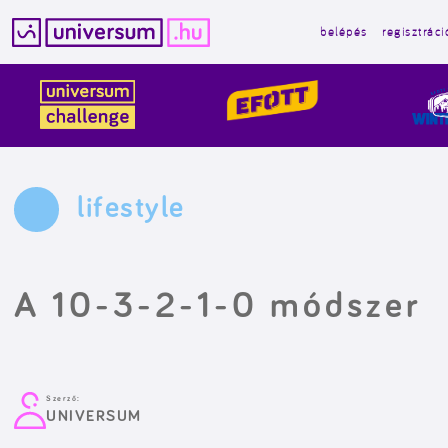
belépés
regisztráci
Kilépés
a
tartalomba
lifestyle
A 10-3-2-1-0 módszer
Szerző:
UNIVERSUM