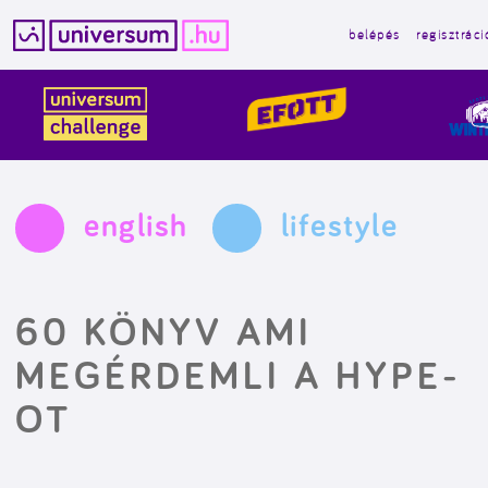
belépés
regisztráci
Kilépés
a
tartalomba
english
lifestyle
60 KÖNYV AMI
MEGÉRDEMLI A HYPE-
OT