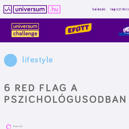
belépés
regisztráci
Kilépés
a
tartalomba
lifestyle
6 RED FLAG A
PSZICHOLÓGUSODBAN
Szerző: