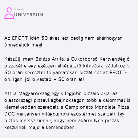
Szerző:
UNIVERSUM
Az EFOTT idén 50 éves, ezt pedig nem akárhogyan
ünnepeljük meg!
Készülj, mert Balázs Attila, a Cukorborsó Kertvendéglő
pizzaséfje egy egészen elképesztő kihívásra vállalkozik:
50 órán keresztül folyamatosan pizzát süt az EFOTT-
on. Igen, jól olvastad – 50 órán át!
Attila Magyarország egyik legjobb pizzaiolo-ja: az
olaszországi pizzavilágbajnokságon több alkalommal is
kiemelkedően szerepelt, a Campionato Mondiale Pizza
DOC versenyen világbajnoki ezüstérmet szerzett, így
biztos lehetsz benne, hogy nem akármilyen pizzák
készülnek majd a kemencében.