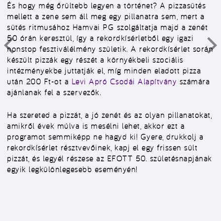
És hogy még őrültebb legyen a történet? A pizzasütés
mellett a zene sem áll meg egy pillanatra sem, mert a
sütés ritmusához Hamvai PG szolgáltatja majd a zenét
50 órán keresztül, így a rekordkísérletből egy igazi
nonstop fesztiválélmény születik. A rekordkísérlet során
készült pizzák egy részét a környékbeli szociális
intézményekbe juttatják el, míg minden eladott pizza
után 200 Ft-ot a
Levi Apró Csodái Alapítvány
számára
ajánlanak fel a szervezők.
Ha szereted a pizzát, a jó zenét és az olyan pillanatokat,
amikről évek múlva is mesélni lehet, akkor ezt a
programot semmiképp ne hagyd ki! Gyere, drukkolj a
rekordkísérlet résztvevőinek, kapj el egy frissen sült
pizzát, és legyél részese az EFOTT 50. születésnapjának
egyik legkülönlegesebb eseményén!