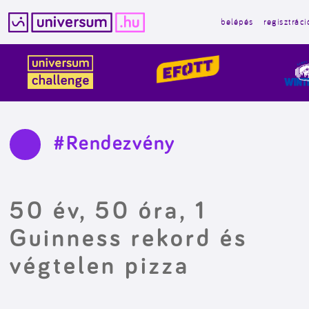
belépés
regisztráci
Kilépés
a
tartalomba
#Rendezvény
50 év, 50 óra, 1
Guinness rekord és
végtelen pizza