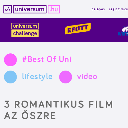
belépés
regisztráci
Kilépés
a
tartalomba
#Best Of Uni
lifestyle
video
3 ROMANTIKUS FILM
AZ ŐSZRE