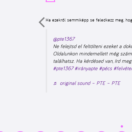
Ha ezekről semmiképp se feledkezz meg, hog
@pte1367
Ne felejtsd el feltölteni ezeket a do
Oldalunkon mindemellett még számo
találhatsz. Ha kérdésed van, írd m
#pte1367
#irányapte
#pécs
#felvétel
♬ original sound – PTE – PTE