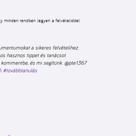
y minden rendben legyen a felvételiddel.
kumentumokat a sikeres felvételihez.
s hasznos tippet és tanácsot
eg kommentbe, és mi segítünk. @pte1367
i
#továbbtanulás