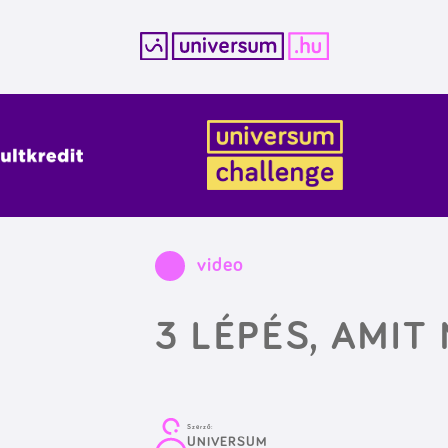
Kilépés
a
tartalomba
video
3 LÉPÉS, AMIT
Szerző:
UNIVERSUM