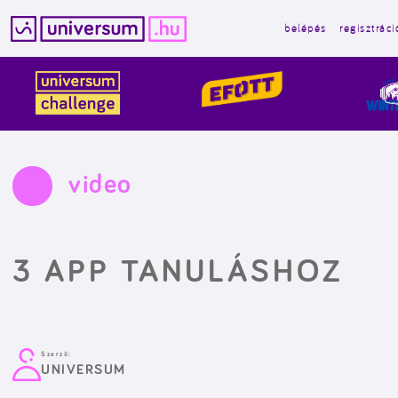
belépés
regisztráci
Kilépés
a
tartalomba
video
3 APP TANULÁSHOZ
Szerző:
UNIVERSUM