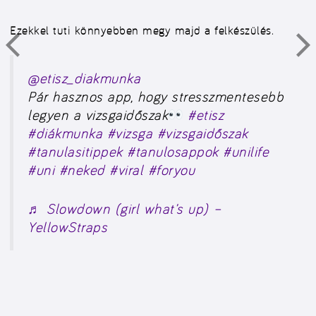
Ezekkel tuti könnyebben megy majd a felkészülés.
@etisz_diakmunka
Pár hasznos app, hogy stresszmentesebb
legyen a vizsgaidőszak
#etisz
#diákmunka
#vizsga
#vizsgaidőszak
#tanulasitippek
#tanulosappok
#unilife
#uni
#neked
#viral
#foryou
♬ Slowdown (girl what’s up) –
YellowStraps