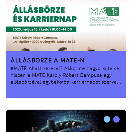
ÁLLÁSBÖRZE A MATE-N
#MATE
Állást keresel? Akkor ne hagyd ki te se,
hiszen a MATE Károly Róbert Campusa egy
állásbörzével egybekötött karriernapot szervez
május 16-án