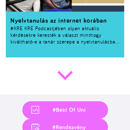
Nyelvtanulás az internet korában
#KRE
KRE Podcastjében olyan aktuális
kérdésekre keresték a választ minthogy
kiváltható-e a tanár szerepe a nyelvtanulásban
valamint megtanulható-e egy nyelv YouTube
videókból vagy Instagram posztokból. Ezen
felül még sok releváns topik is felmerült. Ha
érdekel a téma mindenképp hallgass bele
#Best Of Uni
#Rendezvény