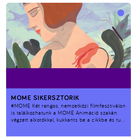
MOME SIKERSZTORIK
#MOME
Két rangos, nemzetközi filmfesztiválon
is találkozhatunk a MOME Animáció szakán
végzett alkotókkal, kukkants be a cikkbe és tudj
meg róluk többbet