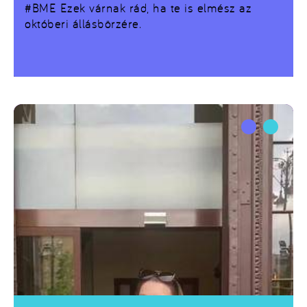
#BME Ezek várnak rád, ha te is elmész az
októberi állásbörzére.