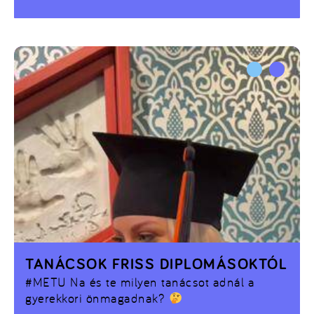
neked szól
TANÁCSOK FRISS DIPLOMÁSOKTÓL
#METU
Na és te milyen tanácsot adnál a
gyerekkori önmagadnak?