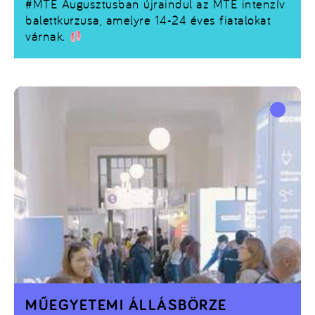
#MTE
Augusztusban újraindul az MTE intenzív
balettkurzusa, amelyre 14-24 éves fiatalokat
várnak.
MŰEGYETEMI ÁLLÁSBÖRZE