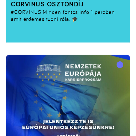
CORVINUS ÖSZTÖNDÍJ
#CORVINUS
Minden fontos infó 1 percben,
amit érdemes tudni róla.