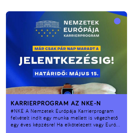
KARRIERPROGRAM AZ NKE-N
#NKE
A Nemzetek Európája Karrierprogram
felvételt indít egy munka mellett is végezhető
egy éves képzésre! Ha elkötelezett vagy Európa
és Magyarország ügye iránt, ez a lehetőség