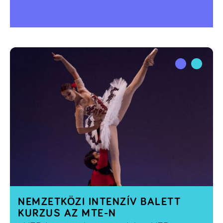
NEMZETKÖZI INTENZÍV BALETT
KURZUS AZ MTE-N