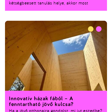
kétségbeesett tanulás helye, akkor most
kapaszkodj meg: a Széchenyi István Egyetem
könyvtára teljesen új szintre emelte a
„tanulóhely” fogalmát. Itt most már nem csak a
tankönyvek között lehet elveszni – hanem egy
reformkori bűntény nyomában is.
Innovatív házak fából – A
fenntartható jövő kulcsa?
Ha a jövő otthonaira gondolsz, mi jut eszedbe?