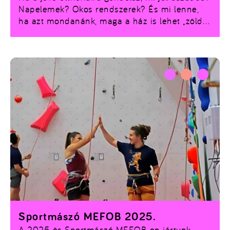
Napelemek? Okos rendszerek? És mi lenne,
ha azt mondanánk, maga a ház is lehet „zöld”?
Nem a festék miatt, hanem azért, mert
természetes és fenntartható alapanyagból,
fából készül. A Soproni Egyetem kutatói
pontosan ezen dolgoznak – méghozzá nem is
akárhogyan.
Sportmászó MEFOB 2025.
A 2025-ös Sportmászó MEFOB-on jártunk,