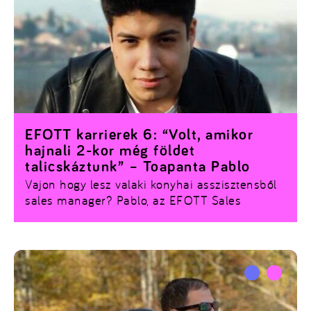
EFOTT karrierek 6: “Volt, amikor
hajnali 2-kor még földet
talicskáztunk” – Toapanta Pablo
Vajon hogy lesz valaki konyhai asszisztensből
sales manager?
Pablo, az EFOTT Sales
Account Managere többek között erről mesélt
nekünk, emellett tanácsokat is hozott azoknak,
akik hasonló munkakörben szeretnének
dolgozni.