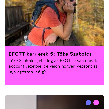
EFOTT karrierek 5: Tőke Szabolcs
Tőke Szabolcs jelenleg az EFOTT csapatának
account vezetője, de vajon hogyan vezetett az
útja egészen idáig?