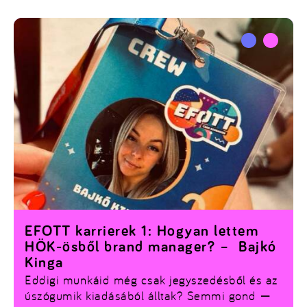
vezetője. De hogyan jutott el idáig? Egy
egyetemi lelkesedésből indult, ami az évek
során egy teljes értékű karrierré nőtte ki
magát.
EFOTT karrierek 1: Hogyan lettem
HÖK-ösből brand manager? – Bajkó
Kinga
Eddigi munkáid még csak jegyszedésből és az
úszógumik kiadásából álltak? Semmi gond —