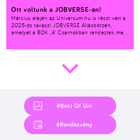
Ott voltunk a JOBVERSE-en!
Március elején az
Universum.hu
is részt vett a
2025-ös tavaszi
JOBVERSE Állásbörzén
,
amelyet a BOK „A” Csarnokban rendeztek meg.
A kétnapos eseményen számos kiállító és
program várta az érdeklődőket, a fókuszban a
karrierépítés és a személyes kapcsolatépítés
állt.
#Best Of Uni
#Rendezvény