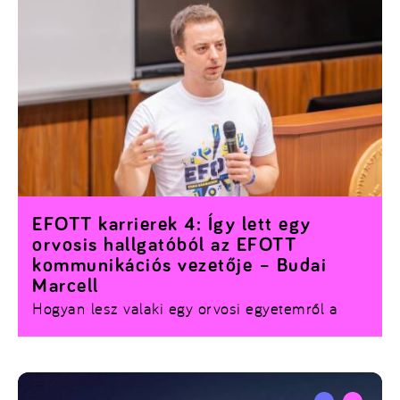
EFOTT karrierek 4: Így lett egy
orvosis hallgatóból az EFOTT
kommunikációs vezetője – Budai
Marcell
Hogyan lesz valaki egy orvosi egyetemről a
legnagyobb hazai egyetemista fesztivál, az
EFOTT kommunikációs vezetője? Budai
Marcell története nem a klasszikus „karrierterv”
mintapéldája – és éppen ettől izgalmas.