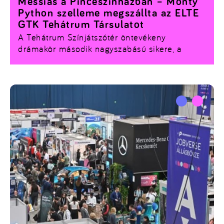
Messiás a Pinceszínházban – Monty
Python szelleme megszállta az ELTE
GTK Tehátrum Társulatot
A Tehátrum Színjátszótér öntevékeny
drámakör második nagyszabású sikere, a
Monty Python – Brian élete című darab, Papp
Orsolya rendezésében, az ELTE GTK HÖK
támogatásával valósult meg. A teltházas
előadásra március 14-én került sor a
Pinceszínházban.