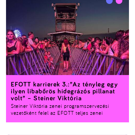
Interjúnkban mesélt nekünk a kezdetekről, a
kihívásokról, és arról, miért különleges számára
minden egyes EFOTT.
EFOTT karrierek 3.:”Az tényleg egy
ilyen libabőrös hidegrázós pillanat
volt” – Steiner Viktória
Steiner Viktória zenei programszervezési
vezetőként felel az EFOTT teljes zenei
felhozataláért. Asszisztensi pozícióból indult,
ma már ő rakja össze a fesztivál zenei
programját – miközben a technikai oldalba is