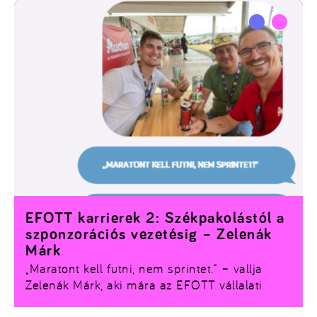
belelát.
EFOTT karrierek 2: Székpakolástól a
szponzorációs vezetésig – Zelenák
Márk
„Maratont kell futni, nem sprintet.” – vallja
Zelenák Márk, aki mára az EFOTT vállalati
kapcsolatok és szponzorációs területének