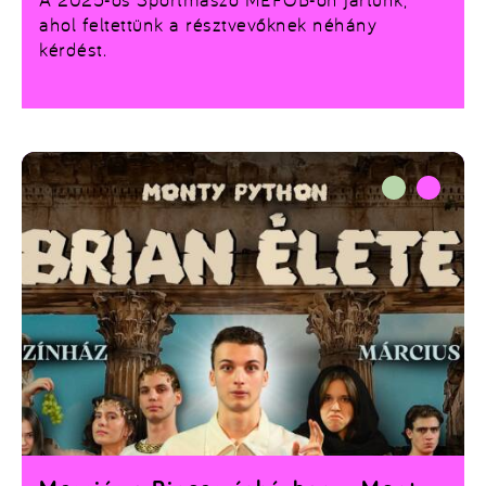
ahol feltettünk a résztvevőknek néhány
kérdést.