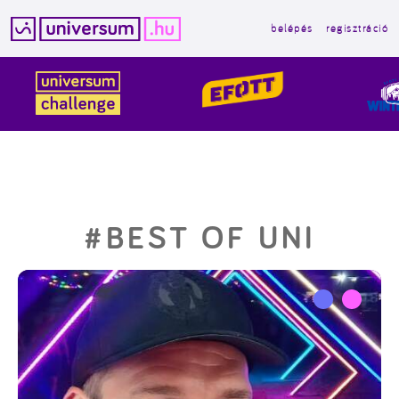
belépés
regisztráció
Kilépés
a
tartalomba
#BEST OF UNI