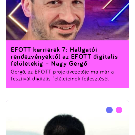
EFOTT karrierek 7: Hallgatói
rendezvényektől az EFOTT digitalis
felületekig – Nagy Gergő
Gergő, az EFOTT projektvezetője ma már a
fesztivál digitális felületeinek fejlesztését
irányítja, de pályája hallgatói rendezvények
szervezésével indult. Hogyan lett egy egyetemi
közösségépítőből az egyik legnagyobb magyar
egyetemista fesztivál digitális kulcsembere?
Erről mesél ebben az interjúban – őszintén
kihívásokról, emlékezetes pillanatokról és arról,
miért éri meg diákként is belevágni.