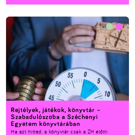
Bajkó Kinga, az EFOTT brand managere is
hasonlóan kezdte.
Rejtélyek, játékok, könyvtár –
Szabadulószoba a Széchenyi
Egyetem könyvtárában
Ha azt hitted, a könyvtár csak a ZH előtti