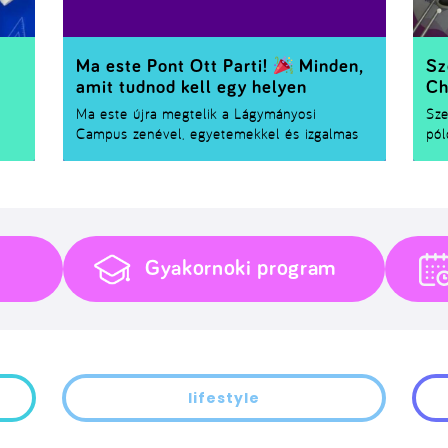
Ma este Pont Ott Parti!
Minden,
Sz
amit tudnod kell egy helyen
Ch
Ma este újra megtelik a Lágymányosi
Sze
Campus zenével, egyetemekkel és izgalmas
pól
programokkal – érkezik a
Pont Ott Parti 2026
!
Nem
Ha már regisztráltál, vagy még szeretnél
Ch
csatlakozni, összegyűjtöttük a legfontosabb
is 
tudnivalókat.
Ha 
eml
néh
Gyakornoki program
Kre
lifestyle