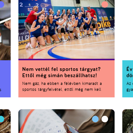
fizetéssel. Mutatjuk, milyen munkakörök közül
vis
választhatsz, ki jelentkezhet, és hogyan vágj
han
bele.
Nem vettél fel sportos tárgyat?
Év
Ettől még simán beszállhatsz!
dö
Nem gáz, ha ebben a félévben kimaradt a
Az 
sportos tárgyfelvétel, ettől még nem kell
gya
s
lemondanod az egyetemi sportéletről. Vannak
tel
nyitott edzések, közösségi programok, sőt
sze
olyan MEFOB-ok is, ahová utólag is be lehet
sza
csatlakozni. És ha most nem is lépsz pályára,
emb
szurkolni a saját egyetemnek akkor is megéri.
jel
hal
ő m