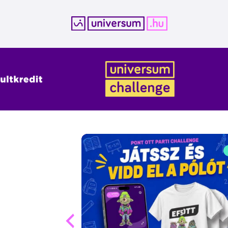
Kilépés
a
tartalomba