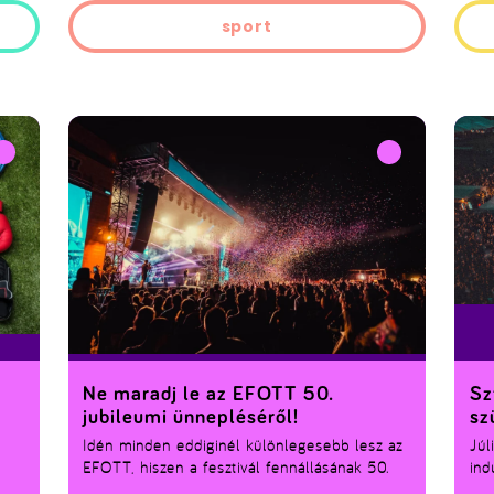
sport
Ne maradj le az EFOTT 50.
Sz
jubileumi ünnepléséről!
sz
Idén minden eddiginél különlegesebb lesz az
Júl
EFOTT, hiszen a fesztivál fennállásának 50.
ind
évfordulóját ünnepli. A jubileumi hét során a
szü