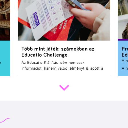
sza
Több mint játék: számokban az
Pr
Educatio Challenge
Ed
A n
n
Az Educatio Kiállítás idén nemcsak
információt, hanem valódi élményt is adott a
A n
is
látogatóknak – az Educatio Challenge
Eg
dás
formájában. Az Universum applikációban futó
Kis
,
játék három napra teljesen új szintre emelte
a kiállítási részvételt: a standok közötti sétát
küldetésekké, a beszélgetéseket pontokká, az
érdeklődést pedig mérhető aktivitássá
alakította.