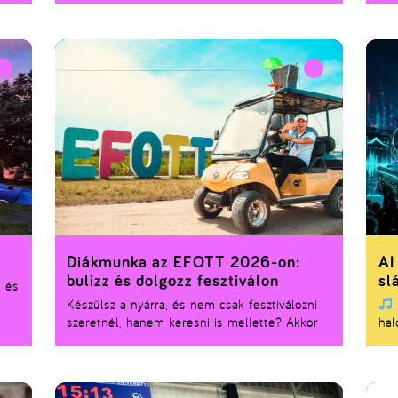
magyar zenei élet legendái és a
zen
legnépszerűbb mai előadók egyaránt
gen
színpadra lépnek, hogy felejthetetlen élményt
fel
nyújtsanak a fesztiválozóknak.
Diákmunka az EFOTT 2026-on:
AI
bulizz és dolgozz fesztiválon
sl
. és
Készülsz a nyárra, és nem csak fesztiválozni
szeretnél, hanem keresni is mellette? Akkor
hal
az EFOTT 2026 diákmunka-csapatában a
det
helyed. Egy hét a Velencei-tó partján, tele
meg
koncertekkel, új arcokkal és közös bulikkal,
biz
ráadásul ellátással, ingyen sátorozással és
tán