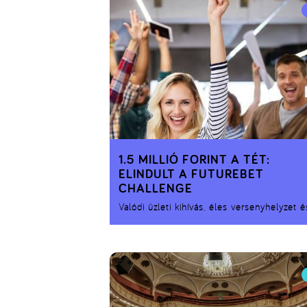
1.5 MILLIÓ FORINT A TÉT:
ELINDULT A FUTUREBET
CHALLENGE
Valódi üzleti kihívás, éles versenyhelyzet é
milliós díjazás várja azokat az egyetemi
hallgatókat, akik idén is beszállnak a
Szerencsejáték Zrt. által meghirdetett
FutureBet Challenge innovációs
ötletversenybe.