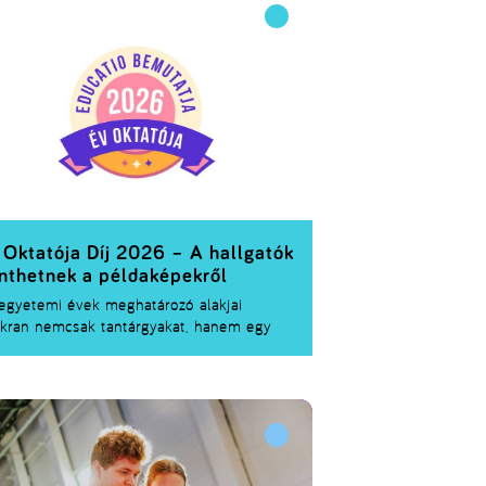
zonyáról? Van olyan, hogy „tökéletes
gulat” matematikailag is?
 Oktatója Díj 2026 – A hallgatók
nthetnek a példaképekről
egyetemi évek meghatározó alakjai
kran nemcsak tantárgyakat, hanem egy
jesen új szemléletet és a hivatás iránti
nvedélyt is közvetítik. Vannak oktatók, akik
kmai tudásukkal, következetességükkel,
eri hozzáállásukkal vagy inspiráló
enlétükkel maradandó hatást gyakorolnak a
lgatókra. Az Év Oktatója Díj 2026 éppen az
unkájukat ismeri el – a hallgatók