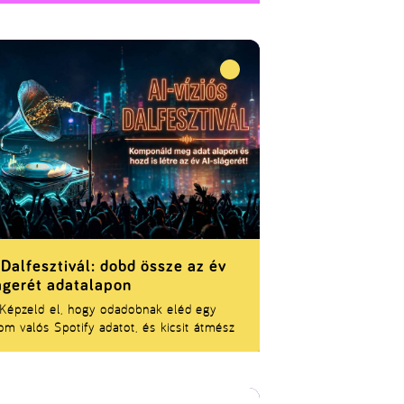
ei élet ikonikus előadóit és a jelenlegi
eráció legnépszerűbb sztárjait vonultatja
 egy színpadon.
 Dalfesztivál: dobd össze az év
ágerét adatalapon
Képzeld el, hogy odadobnak eléd egy
om valós Spotify adatot, és kicsit átmész
ektívbe. Szétszedheted számokra, mitől
y egy dal. Miért tarol egy szám egy
onyos tempóban? Mit tudunk a
colhatóság, a hangnem és a népszerűség