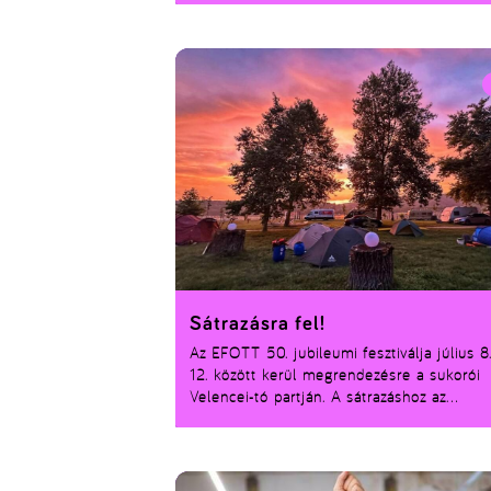
Sátrazásra fel!
Az EFOTT 50. jubileumi fesztiválja július 8
12. között kerül megrendezésre a sukorói
Velencei-tó partján. A sátrazáshoz az
alapbérleten felül külön kempingjegy
szükséges!