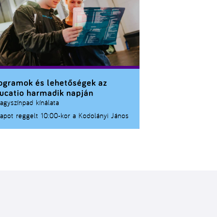
vazatai alapján.
ogramok és lehetőségek az
ucatio harmadik napján
agyszínpad kínálata
apot reggelt
10:00-kor
a
Kodolányi János
yetem
indítja egyetemi kedvhozójával, Dr.
s Róbert Richard dékán tolmácsolásában.