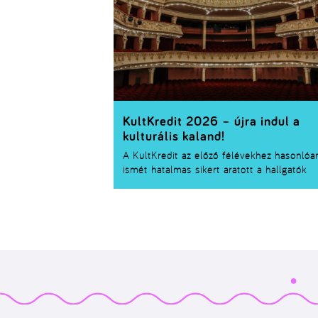
KultKredit 2026 – újra indul a
kulturális kaland!
A KultKredit az előző félévekhez hasonlóa
ismét hatalmas sikert aratott a hallgatók
körében – és a jó hír, hogy
2026 tavaszán 
folytatódik
! Színház, koncert, kiállítás, előa
és még sok más kulturális program vár rád
ha csatlakozol.