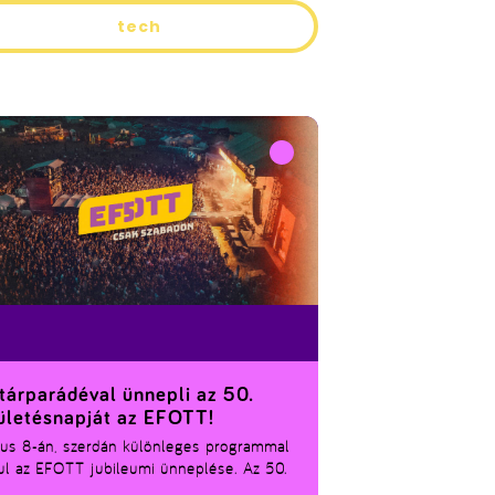
tech
tárparádéval ünnepli az 50.
ületésnapját az EFOTT!
ius 8-án, szerdán különleges programmal
ul az EFOTT jubileumi ünneplése. Az 50.
letésnapi show 20:45- 01:00 között a hazai