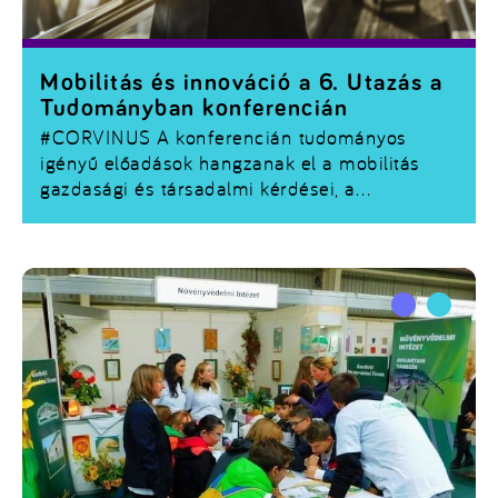
Mobilitás és innováció a 6. Utazás a
Tudományban konferencián
#CORVINUS
A konferencián tudományos
igényű előadások hangzanak el a mobilitás
gazdasági és társadalmi kérdései, a
közlekedéspolitika, a mobilitás és turizmus
kapcsolatrendszere, a közlekedés térségi
szerepe és fenntarthatósági szempontjai,
valamint a mobilitás környezet- és
agrárgazdaságtani vonatkozásai
témakörökben.