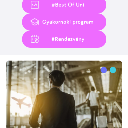
#Best Of Uni
Gyakornoki program
#Rendezvény