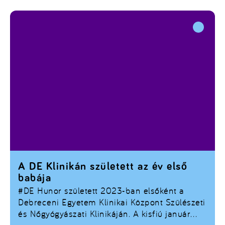
A DE Klinikán született az év első
babája
#DE
Hunor született 2023-ban elsőként a
Debreceni Egyetem Klinikai Központ Szülészeti
és Nőgyógyászati Klinikáján. A kisfiú január