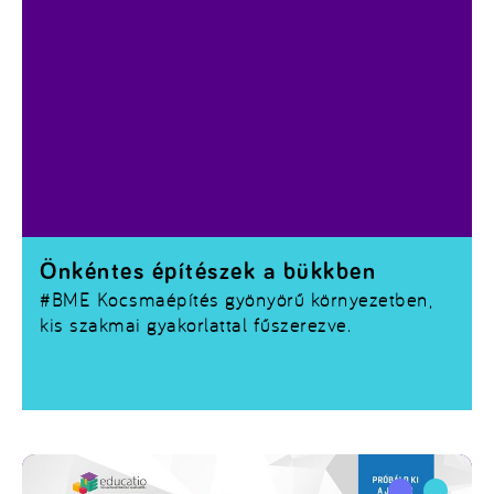
Önkéntes építészek a bükkben
#BME
Kocsmaépítés gyönyörű környezetben,
kis szakmai gyakorlattal fűszerezve.