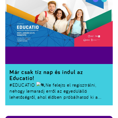
Már csak tíz nap és indul az
Educatio!
#EDUCATIO
Ne felejts el regisztrálni,
nehogy lemaradj erről az egyedülálló
lehetőségről, ahol élőben próbálhatod ki a
jövőd!