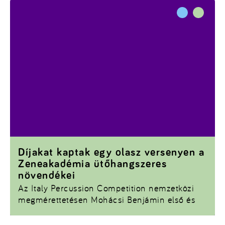
Díjakat kaptak egy olasz versenyen a
Zeneakadémia ütőhangszeres
növendékei
Az Italy Percussion Competition nemzetközi
megmérettetésen Mohácsi Benjámin első és
második lett, Simon András pedig harmadik
helyezést ért el.