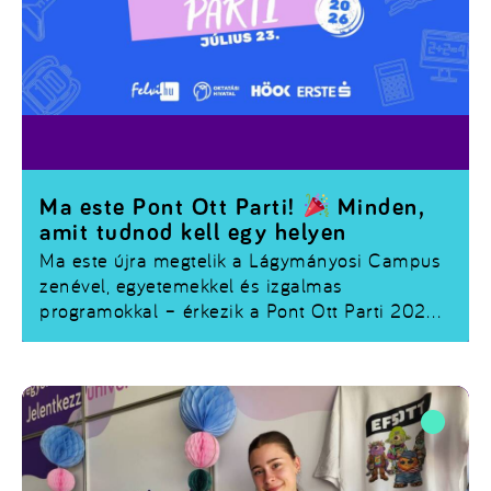
Ma este Pont Ott Parti!
Minden,
amit tudnod kell egy helyen
Ma este újra megtelik a Lágymányosi Campus
zenével, egyetemekkel és izgalmas
programokkal – érkezik a
Pont Ott Parti 2026
!
Ha már regisztráltál, vagy még szeretnél
csatlakozni, összegyűjtöttük a legfontosabb
tudnivalókat.