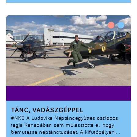
elsején 0 óra 12 perckor jött a világra.
TÁNC, VADÁSZGÉPPEL
#NKE
A Ludovika Néptáncegyüttes oszlopos
tagja Kanadában sem mulasztotta el, hogy
bemutassa néptánctudását. A kifutópályán,