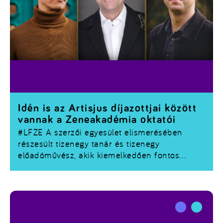
Idén is az Artisjus díjazottjai között
vannak a Zeneakadémia oktatói
#LFZE
A szerzői egyesület elismerésében
részesült tizenegy tanár és tizenegy
előadóművész, akik kiemelkedően fontos
munkát végeznek a zenei oktatásban, illetve
rendszeresen kortárs magyar műveket tűznek
műsorukra.