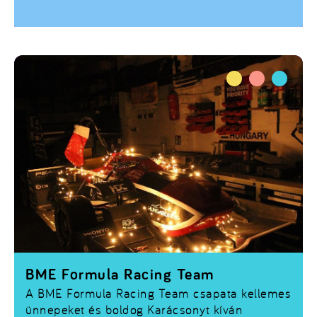
vadászgépek között.
BME Formula Racing Team
A BME Formula Racing Team csapata kellemes
ünnepeket és boldog Karácsonyt kíván