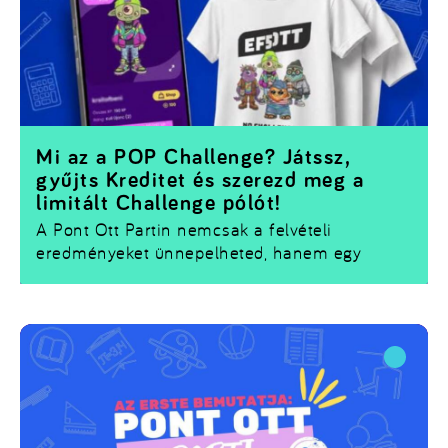
Mi az a POP Challenge? Játssz,
gyűjts Kreditet és szerezd meg a
limitált Challenge pólót!
A Pont Ott Partin nemcsak a felvételi
eredményeket ünnepelheted, hanem egy
izgalmas játékba is becsatlakozhatsz. Az
Universum.hu appban
elérhető
POP Challenge
során a standoknál különböző feladatokat
teljesíthetsz, miközben
XP-t és Kreditet
gyűjtesz.