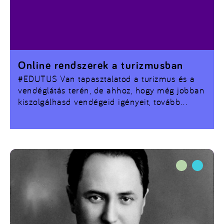
Online rendszerek a turizmusban
#EDUTUS
Van tapasztalatod a turizmus és a
vendéglátás terén, de ahhoz, hogy még jobban
kiszolgálhasd vendégeid igényeit, tovább
képeznéd magad?