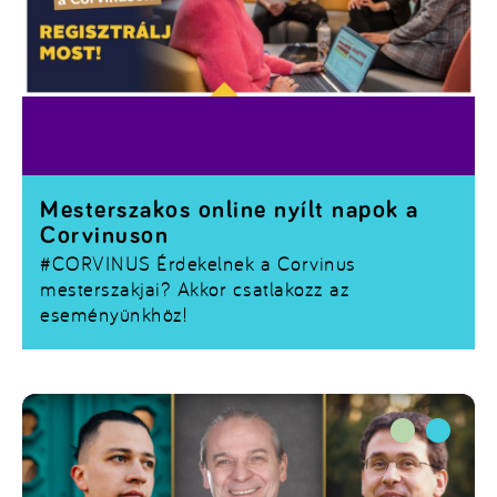
Mesterszakos online nyílt napok a
Corvinuson
#CORVINUS
Érdekelnek a Corvinus
mesterszakjai? Akkor csatlakozz az
eseményünkhöz!