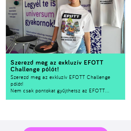
Szerezd meg az exkluzív EFOTT
Challenge pólót!
Szerezd meg az exkluzív EFOTT Challenge
pólót!
Nem csak pontokat gyűjthetsz az EFOTT
Challenge-ben –
egy limitált Challenge pólót
is bezsebelhetsz!
Ha szeretnéd magaddal vinni a fesztivál
emlékét, nincs más dolgod, mint teljesíteni
néhány kihívást és összegyűjteni a szükséges
Kreditet.