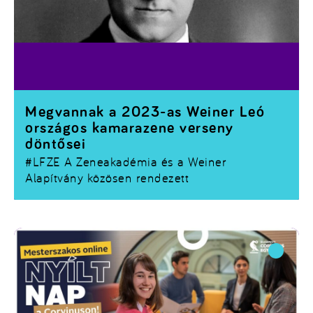
Megvannak a 2023-as Weiner Leó
országos kamarazene verseny
döntősei
#LFZE
A Zeneakadémia és a Weiner
Alapítvány közösen rendezett
megmérettetésének zsűrije tizenöt formációt
juttatott tovább, a díjkiosztó gála február 5-én
lesz a Solti teremben.