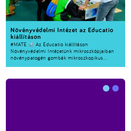
Növényvédelmi Intézet az Educatio
kiállításon
#MATE
Az Educatio kiállításon
Növényvédelmi Intézetünk mikroszkópjaiban
növénypatogén gombák mikroszkopikus
képleteit, egyes apróbb rovarokat mutatunk
majd be. A hozzánk látogatók Petri-
csészékben megnézhetik a gombák és
baktériumok tenyészbélyegeit is.