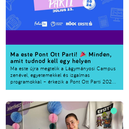
Ma este Pont Ott Parti!
Minden,
amit tudnod kell egy helyen
Ma este újra megtelik a Lágymányosi Campus
zenével, egyetemekkel és izgalmas
programokkal – érkezik a
Pont Ott Parti 2026
!
Ha már regisztráltál, vagy még szeretnél
csatlakozni, összegyűjtöttük a legfontosabb
tudnivalókat.