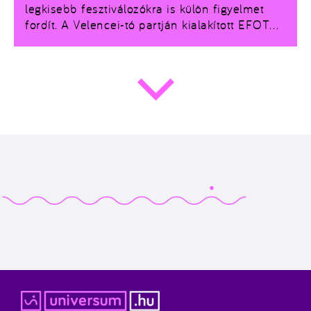
legkisebb fesztiválozókra is külön figyelmet
fordít. A Velencei-tó partján kialakított EFOTT
Kids zónában koncertek, előadások, kézműves
foglalkozások, játékos programok és számos
közös élmény várja a gyerekeket és kísérőiket.