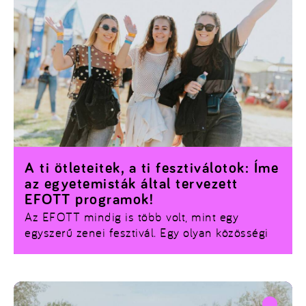
A ti ötleteitek, a ti fesztiválotok: Íme
az egyetemisták által tervezett
EFOTT programok!
Az EFOTT mindig is több volt, mint egy
egyszerű zenei fesztivál. Egy olyan közösségi
tér, ahol a hazai egyetemi élet színe-java
találkozik, hogy együtt ünnepeljék a nyarat és a
vizsgaidőszak végét. Idén azonban a szervezők
még magasabbra tették a lécet: a házigazda