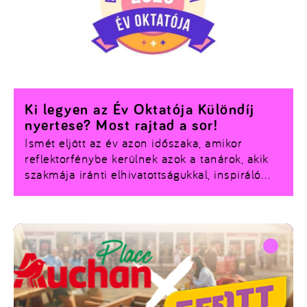
Ki legyen az Év Oktatója Különdíj
nyertese? Most rajtad a sor!
Ismét eljött az év azon időszaka, amikor
reflektorfénybe kerülnek azok a tanárok, akik
szakmája iránti elhivatottságukkal, inspiráló
előadásaikkal és hallgatóközpontú
hozzáállásukkal kiemelkednek a többiek közül.
Gőzerővel
tart még az Év Oktatója Különdíj
hivatalos közönségszavazása
, a végső döntés
pedig most teljesen a ti kezetekben van! Ne
hagyd ki a lehetőséget, hogy kifejezd a háládat
és elismerésedet annak a pedagógusnak, aki a
legtöbbet tette a fejlődésedért.