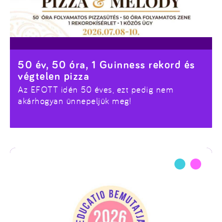
50 év, 50 óra, 1 Guinness rekord és
végtelen pizza
Az EFOTT idén 50 éves, ezt pedig nem
akárhogyan ünnepeljük meg!