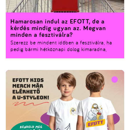
Hamarosan indul az EFOTT, de a
kérdés mindig ugyan az. Megvan
minden a fesztiválra?
Szerezz be mindent időben a fesztiválra, ha
pedig bármi hétköznapi dolog kimaradna,
akkor irány az Auchan Placc az EFOTT-on! A
sátorállítástól a hajnali nasizásig mindenre van
megoldásunk.