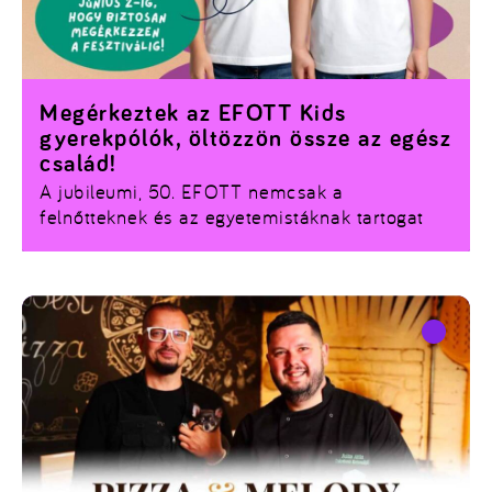
Megérkeztek az EFOTT Kids
gyerekpólók, öltözzön össze az egész
család!
A jubileumi, 50. EFOTT nemcsak a
felnőtteknek és az egyetemistáknak tartogat
felejthetetlen élményeket, hanem a legkisebb
fesztiválozóknak is. Idén a szervezők még
magasabb szintre emelik a családi bulizást,
ugyanis hivatalosan is megérkeztek a várva
várt
EFOTT Kids gyerekpólók
, ráadásul a
szülőkről sem feledkeztek meg. A kollekció
tagjaként a felnőtt verziók is elérhetővé váltak.