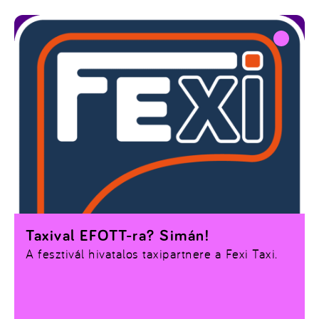
Taxival EFOTT-ra? Simán!
A fesztivál hivatalos taxipartnere a Fexi Taxi.