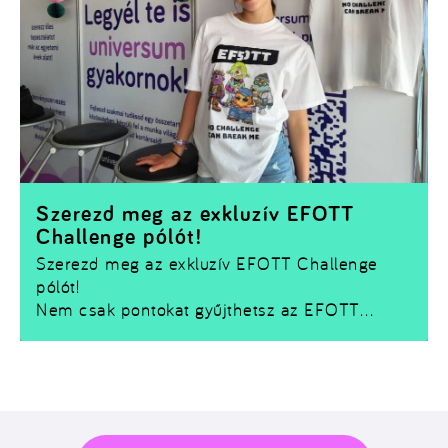
Szerezd meg az exkluzív EFOTT
Challenge pólót!
Szerezd meg az exkluzív EFOTT Challenge
pólót!
Nem csak pontokat gyűjthetsz az EFOTT
Challenge-ben –
egy limitált Challenge pólót
is bezsebelhetsz!
Ha szeretnéd magaddal vinni a fesztivál
emlékét, nincs más dolgod, mint teljesíteni
néhány kihívást és összegyűjteni a szükséges
Kreditet.