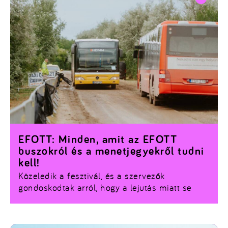
egyetemek hallgatói nem csupán vendégként
vesznek részt a rendezvényen, hanem az
EFOTT fesztivál aktív alakítóivá válhattak
!
Ennek köszönhetően a nappali idősávok olyan
egyedi, fiatalos és pörgős tartalommal telnek
meg, amit maguk a diákok álmodtak meg a
társaiknak.
EFOTT: Minden, amit az EFOTT
buszokról és a menetjegyekről tudni
kell!
Közeledik a fesztivál, és a szervezők
gondoskodtak arról, hogy a lejutás miatt se
kelljen fájjon a fejed! Július 7. és 12. között
menetrend szerinti EFOTT buszjáratok
könnyítik meg a fesztiválozók életét.