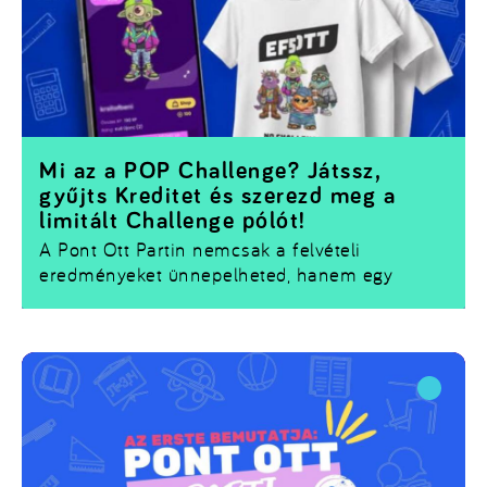
Mi az a POP Challenge? Játssz,
gyűjts Kreditet és szerezd meg a
limitált Challenge pólót!
A Pont Ott Partin nemcsak a felvételi
eredményeket ünnepelheted, hanem egy
izgalmas játékba is becsatlakozhatsz. Az
Universum.hu appban
elérhető
POP Challenge
során a standoknál különböző feladatokat
teljesíthetsz, miközben
XP-t és Kreditet
gyűjtesz.