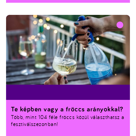
Te képben vagy a fröccs arányokkal?
Több, mint 104 féle fröccs közül választhatsz a
fesztiválszezonban!