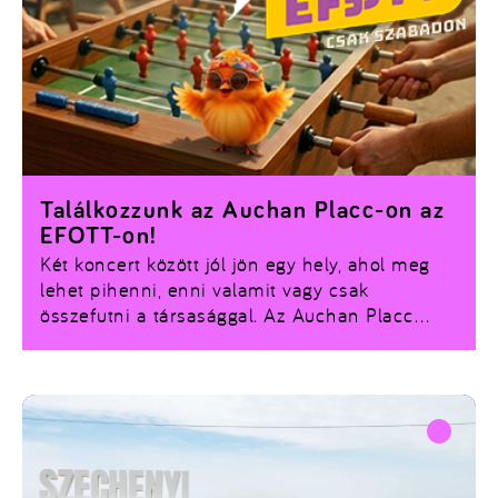
Találkozzunk az Auchan Placc-on az
EFOTT-on!
Két koncert között jól jön egy hely, ahol meg
lehet pihenni, enni valamit vagy csak
összefutni a társasággal. Az Auchan Placc
idén is vár az EFOTT-on, ha egy kis
feltöltődésre vágysz.