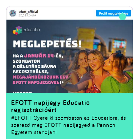
EFOTT napijegy Educatio
regisztrációért
#EFOTT
Gyere ki szombaton az Educatiora, és
szerezd meg EFOTT napijegyed a Pannon
Egyetem standján!