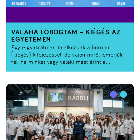
VALAHA LOBOGTAM – KIÉGÉS AZ
EGYETEMEN
Egyre gyakrabban találkozunk a burnout
(kiégés) kifejezéssel, de vajon miről ismerjük
fel, ha minket vagy valaki mást érint a
környezetünkben? Hogyan jelentkezhet egy
egyetemista életében? Az elvárások, a
kimerültség állhat a háttérben? Létezik rá
megoldás egyéni és/vagy intézményi szinten?