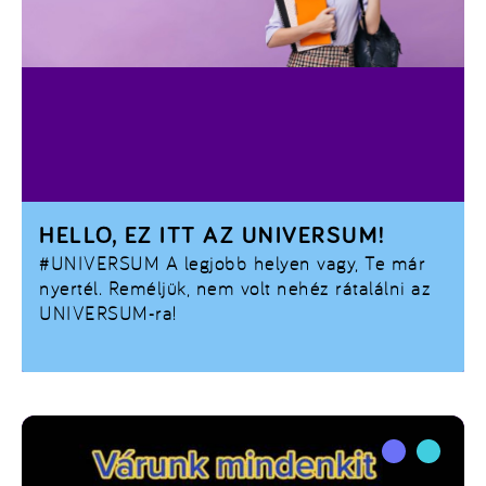
HELLO, EZ ITT AZ UNIVERSUM!
#UNIVERSUM
A legjobb helyen vagy, Te már
nyertél. Reméljük, nem volt nehéz rátalálni az
UNIVERSUM-ra!