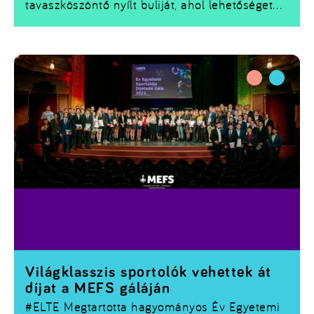
tavaszköszöntő nyílt buliját, ahol lehetőségetek
lesz megismerkedni a szervezettel és tagjaival.
Világklasszis sportolók vehettek át
díjat a MEFS gáláján
#ELTE
Megtartotta hagyományos Év Egyetemi