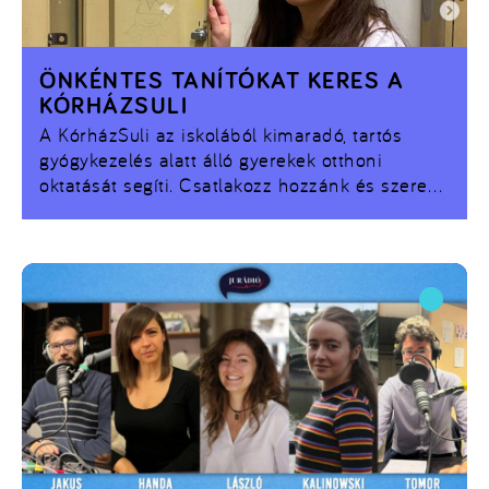
ÖNKÉNTES TANÍTÓKAT KERES A
KÓRHÁZSULI
A KórházSuli az iskolából kimaradó, tartós
gyógykezelés alatt álló gyerekek otthoni
oktatását segíti. Csatlakozz hozzánk és szerezz
életre szóló tapasztalatokat és barátokat!