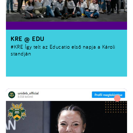
KRE @ EDU
#KRE
Így telt az Educatio első napja a Károli
standján