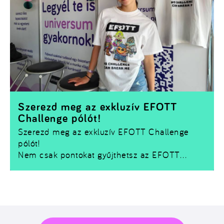
Szerezd meg az exkluzív EFOTT
Challenge pólót!
Szerezd meg az exkluzív EFOTT Challenge
pólót!
Nem csak pontokat gyűjthetsz az EFOTT
Challenge-ben –
egy limitált Challenge pólót
is bezsebelhetsz!
Ha szeretnéd magaddal vinni a fesztivál
emlékét, nincs más dolgod, mint teljesíteni
néhány kihívást és összegyűjteni a szükséges
Kreditet.