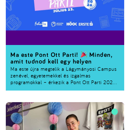
Ma este Pont Ott Parti!
Minden,
amit tudnod kell egy helyen
Ma este újra megtelik a Lágymányosi Campus
zenével, egyetemekkel és izgalmas
programokkal – érkezik a
Pont Ott Parti 2026
!
Ha már regisztráltál, vagy még szeretnél
csatlakozni, összegyűjtöttük a legfontosabb
tudnivalókat.