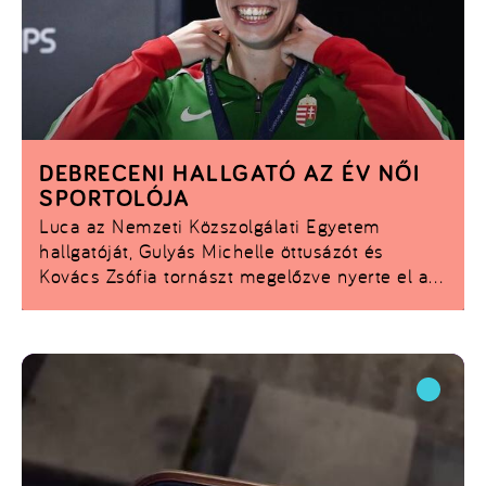
DEBRECENI HALLGATÓ AZ ÉV NŐI
SPORTOLÓJA
Luca az Nemzeti Közszolgálati Egyetem
hallgatóját, Gulyás Michelle öttusázót és
Kovács Zsófia tornászt megelőzve nyerte el a
rangos elismerést.