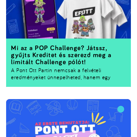
Mi az a POP Challenge? Játssz,
gyűjts Kreditet és szerezd meg a
limitált Challenge pólót!
A Pont Ott Partin nemcsak a felvételi
eredményeket ünnepelheted, hanem egy
izgalmas játékba is becsatlakozhatsz. Az
Universum.hu appban
elérhető
POP Challenge
során a standoknál különböző feladatokat
teljesíthetsz, miközben
XP-t és Kreditet
gyűjtesz.