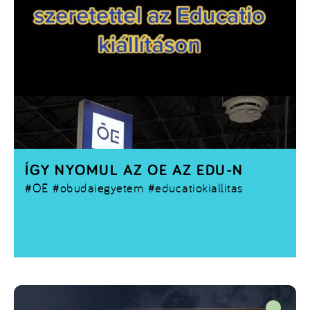
ÍGY NYOMUL AZ OE AZ EDU-N
#OE
#obudaiegyetem #educatiokiallitas