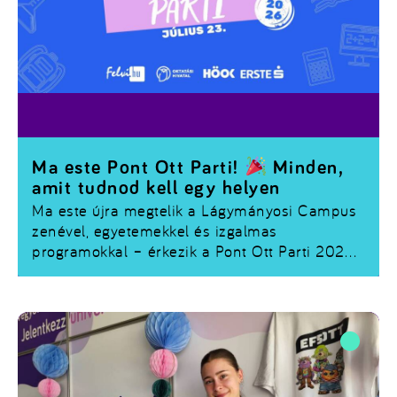
Ma este Pont Ott Parti!
Minden,
amit tudnod kell egy helyen
Ma este újra megtelik a Lágymányosi Campus
zenével, egyetemekkel és izgalmas
programokkal – érkezik a
Pont Ott Parti 2026
!
Ha már regisztráltál, vagy még szeretnél
csatlakozni, összegyűjtöttük a legfontosabb
tudnivalókat.