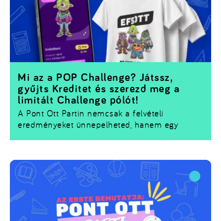
Mi az a POP Challenge? Játssz,
gyűjts Kreditet és szerezd meg a
limitált Challenge pólót!
A Pont Ott Partin nemcsak a felvételi
eredményeket ünnepelheted, hanem egy
izgalmas játékba is becsatlakozhatsz. Az
Universum.hu appban
elérhető
POP Challenge
során a standoknál különböző feladatokat
teljesíthetsz, miközben
XP-t és Kreditet
gyűjtesz.