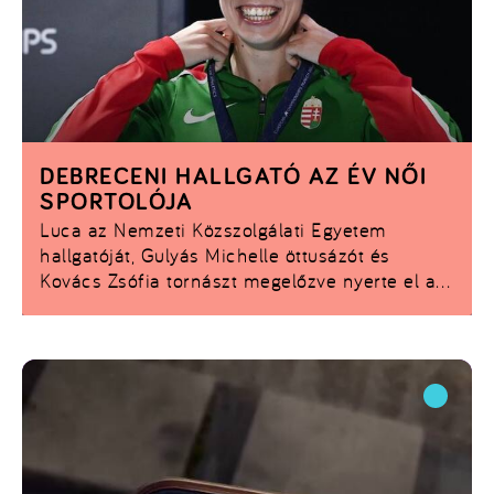
DEBRECENI HALLGATÓ AZ ÉV NŐI
SPORTOLÓJA
Luca az Nemzeti Közszolgálati Egyetem
hallgatóját, Gulyás Michelle öttusázót és
Kovács Zsófia tornászt megelőzve nyerte el a
rangos elismerést.