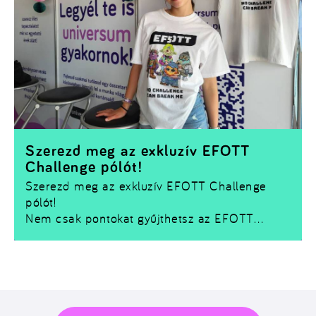
Szerezd meg az exkluzív EFOTT
Challenge pólót!
Szerezd meg az exkluzív EFOTT Challenge
pólót!
Nem csak pontokat gyűjthetsz az EFOTT
Challenge-ben –
egy limitált Challenge pólót
is bezsebelhetsz!
Ha szeretnéd magaddal vinni a fesztivál
emlékét, nincs más dolgod, mint teljesíteni
néhány kihívást és összegyűjteni a szükséges
Kreditet.