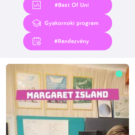
#Best Of Uni
Gyakornoki program
#Rendezvény