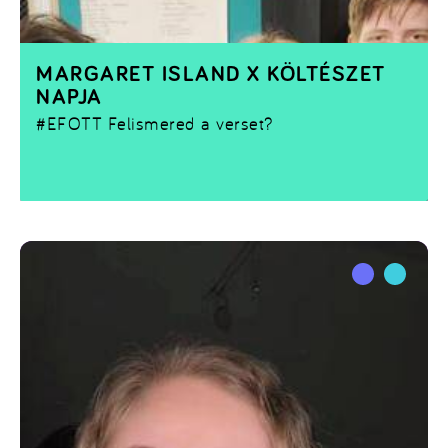
MARGARET ISLAND X KÖLTÉSZET
NAPJA
#EFOTT
Felismered a verset?