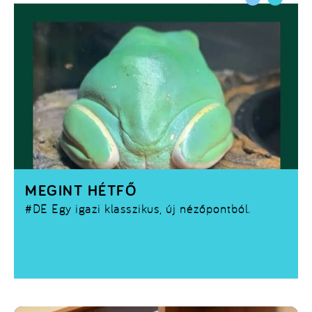
MEGINT HÉTFŐ
#DE
Egy igazi klasszikus, új nézőpontból.