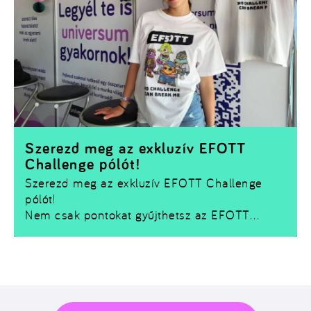
Szerezd meg az exkluzív EFOTT
Challenge pólót!
Szerezd meg az exkluzív EFOTT Challenge
pólót!
Nem csak pontokat gyűjthetsz az EFOTT
Challenge-ben –
egy limitált Challenge pólót
is bezsebelhetsz!
Ha szeretnéd magaddal vinni a fesztivál
emlékét, nincs más dolgod, mint teljesíteni
néhány kihívást és összegyűjteni a szükséges
Kreditet.