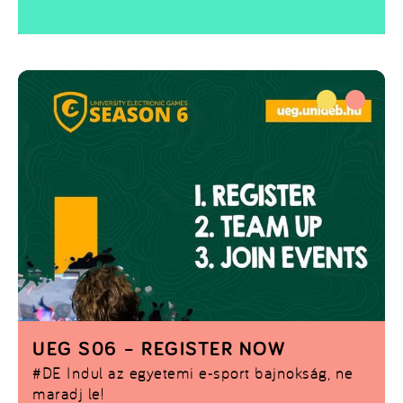
UEG S06 – REGISTER NOW
#DE
Indul az egyetemi e-sport bajnokság, ne
maradj le!