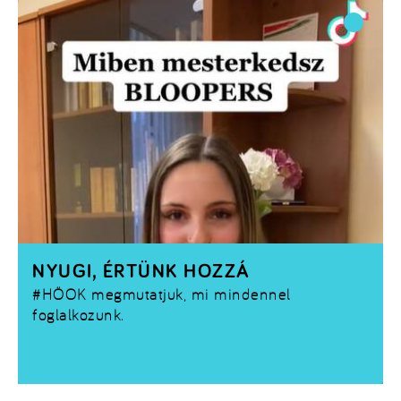
NYUGI, ÉRTÜNK HOZZÁ
#HÖOK
megmutatjuk, mi mindennel
foglalkozunk.