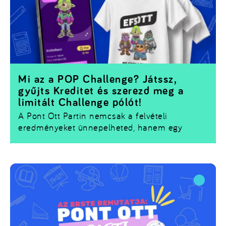
Mi az a POP Challenge? Játssz,
gyűjts Kreditet és szerezd meg a
limitált Challenge pólót!
A Pont Ott Partin nemcsak a felvételi
eredményeket ünnepelheted, hanem egy
izgalmas játékba is becsatlakozhatsz. Az
Universum.hu appban
elérhető
POP Challenge
során a standoknál különböző feladatokat
teljesíthetsz, miközben
XP-t és Kreditet
gyűjtesz.