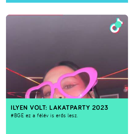
ILYEN VOLT: LAKATPARTY 2023
#BGE
ez a félév is erős lesz.