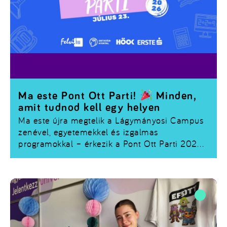
Ma este Pont Ott Parti!
Minden,
amit tudnod kell egy helyen
Ma este újra megtelik a Lágymányosi Campus
zenével, egyetemekkel és izgalmas
programokkal – érkezik a
Pont Ott Parti 2026
!
Ha már regisztráltál, vagy még szeretnél
csatlakozni, összegyűjtöttük a legfontosabb
tudnivalókat.