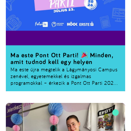
Ma este Pont Ott Parti!
Minden,
amit tudnod kell egy helyen
Ma este újra megtelik a Lágymányosi Campus
zenével, egyetemekkel és izgalmas
programokkal – érkezik a
Pont Ott Parti 2026
!
Ha már regisztráltál, vagy még szeretnél
csatlakozni, összegyűjtöttük a legfontosabb
tudnivalókat.