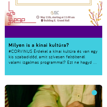
Milyen is a kínai kultúra?
#CORVINUS
Érdekel a kínai kultúra és van egy
kis szabadidőd, amit szívesen feltöltenél
valami izgalmas programmal? Ezt ne hagyd ki
te se, hiszen első kézből nyerhetsz bepillantást
a kínai kultúra sokszínűségébe