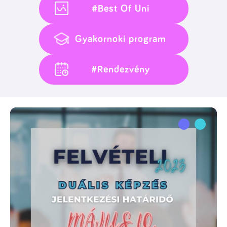
#Best Of Uni
Gyakornoki program
#Rendezvény