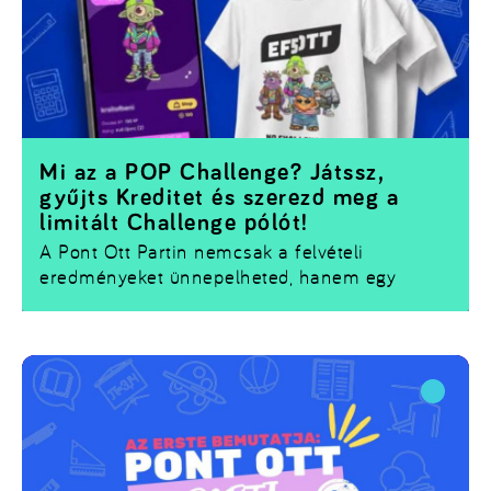
Mi az a POP Challenge? Játssz,
gyűjts Kreditet és szerezd meg a
limitált Challenge pólót!
A Pont Ott Partin nemcsak a felvételi
eredményeket ünnepelheted, hanem egy
izgalmas játékba is becsatlakozhatsz. Az
Universum.hu appban
elérhető
POP Challenge
során a standoknál különböző feladatokat
teljesíthetsz, miközben
XP-t és Kreditet
gyűjtesz.