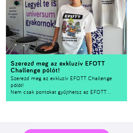
Szerezd meg az exkluzív EFOTT
Challenge pólót!
Szerezd meg az exkluzív EFOTT Challenge
pólót!
Nem csak pontokat gyűjthetsz az EFOTT
Challenge-ben –
egy limitált Challenge pólót
is bezsebelhetsz!
Ha szeretnéd magaddal vinni a fesztivál
emlékét, nincs más dolgod, mint teljesíteni
néhány kihívást és összegyűjteni a szükséges
Kreditet.