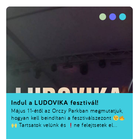
Indul a LUDOVIKA fesztivál!
Május 11-étől az Orczy Parkban megmutatjuk,
hogyan kell beindítani a fesztiválszezont
Tartsatok velünk és
ne felejtsetek el
regisztrálni itt: ludevent.uni-nke.hu/event/2972