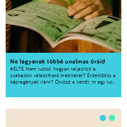
Ne legyenek többé unalmas óráid
#ELTE
Nem tudod, hogyan teljesítsd a
szabadon választható krediteket? Érdeklődsz a
képregények iránt? Ötvözd a kettőt, itt egy tuti
kurzus, amit biztos nem fogsz megunni