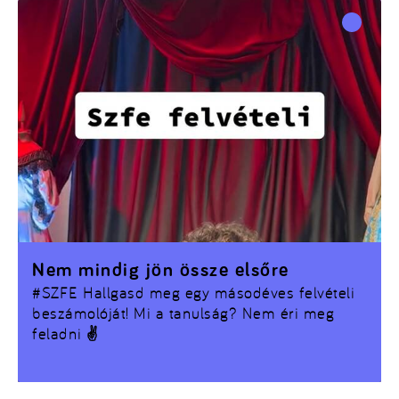
Nem mindig jön össze elsőre
#SZFE
Hallgasd meg egy másodéves felvételi
beszámolóját! Mi a tanulság? Nem éri meg
feladni ✌