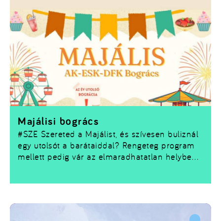
Majálisi bogrács
#SZE
Szereted a Majálist, és szívesen buliznál
egy utolsót a barátaiddal? Rengeteg program
mellett pedig vár az elmaradhatatlan helyben
sült bogrács is