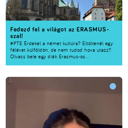
Fedezd fel a világot az ERASMUS-
szal!
#PTE
Érdekel a német kultúra? Eltöltenél egy
félévet külföldön, de nem tudod hova utazz?
Olvass bele egy diák Erasmus-os
élménybeszámolójába